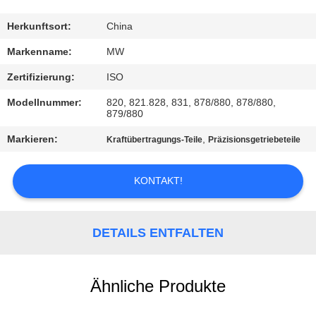
TRETEN
Herkunftsort:
China
SIE
Markenname:
MW
MIT
Zertifizierung:
ISO
UNS
Modellnummer:
820, 821.828, 831, 878/880, 878/880,
879/880
IN
VERBINDUNG
Markieren:
,
Kraftübertragungs-Teile
Präzisionsgetriebeteile
KONTAKT!
FORDERN
SIE
EIN
DETAILS ENTFALTEN
ZITAT
Ähnliche Produkte
SITEMAP