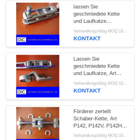
lassen Sie
PRIVACY
geschmiedete Kette
und Laufkatze
POLICY
Fördererteilfördererschaberk
Verhandlungsfähig MOQ:100m
fallen
KONTAKT
Lassen Sie
geschmiedete Kette
und Laufkatze, Art
X348, X458, 468H
Verhandlungsfähig MOQ:100m
fallen
KONTAKT
Förderer zerteilt
Schaber-Kette, Art
P142, P142V, P142H,
Kette P200
Verhandlungsfähig MOQ:1000M