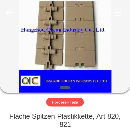
Co.,Ltd.
All
Rights
Reserved.
Developed
by
ECER
HAUS
PRODUKTE
ÜBER
UNS
FABRIK-
AUSFLUG
Förderer-Teile
Flache Spitzen-Plastikkette, Art 820,
QUALITÄTSKONTROLLE
821