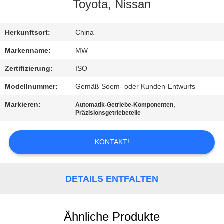
Toyota, Nissan
TRETEN
SIE
Herkunftsort:
China
MIT
Markenname:
MW
UNS
Zertifizierung:
ISO
IN
Modellnummer:
Gemäß Soem- oder Kunden-Entwurfs
VERBINDUNG
Markieren:
,
Automatik-Getriebe-Komponenten
Präzisionsgetriebeteile
FORDERN
KONTAKT!
SIE
EIN
DETAILS ENTFALTEN
ZITAT
SITEMAP
Ähnliche Produkte