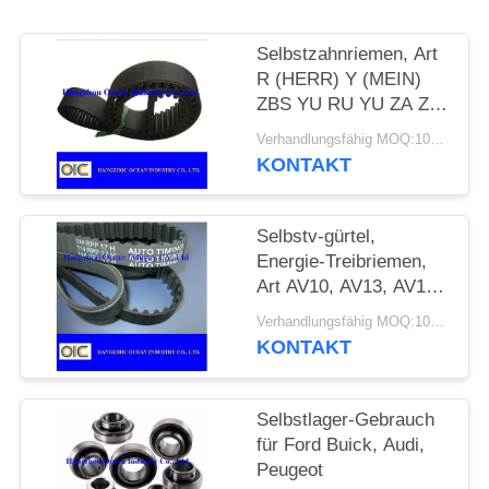
PRIVACY
Selbstzahnriemen, Art
POLICY
R (HERR) Y (MEIN)
ZBS YU RU YU ZA ZB
ZC ZD ZAS RHD SHX
Verhandlungsfähig MOQ:100 Stück
SRP S8M
KONTAKT
Selbstv-gürtel,
Energie-Treibriemen,
Art AV10, AV13, AV15,
AV17, AV20, 2AV10,
Verhandlungsfähig MOQ:100 Stück
2AV13, 2AV15
KONTAKT
Selbstlager-Gebrauch
für Ford Buick, Audi,
Peugeot