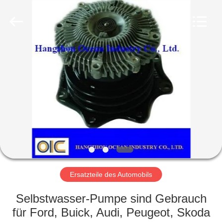
Co.,Ltd.
All
Rights
Reserved.
Developed
by
ECER
HAUS
PRODUKTE
ÜBER
UNS
FABRIK-
AUSFLUG
Ersatzteile des Automobils
Selbstwasser-Pumpe sind Gebrauch
QUALITÄTSKONTROLLE
für Ford, Buick, Audi, Peugeot, Skoda