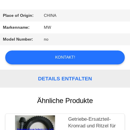
QUALITÄTSKONTROLLE
Place of Origin:
CHINA
Markenname:
MW
TRETEN
Model Number:
no
SIE
MIT
KONTAKT!
UNS
DETAILS ENTFALTEN
IN
VERBINDUNG
Ähnliche Produkte
FORDERN
Getriebe-Ersatzteil-
Kronrad und Ritzel für
SIE