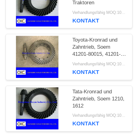
Traktoren
EIN
Verhandlungsfähig MOQ:100 Stück
KONTAKT
ZITAT
Toyota-Kronrad und
SITEMAP
Zahntrieb, Soem
41201-80015, 41201-
39697, 41201-39495
Verhandlungsfähig MOQ:100 Stück
PRIVACY
KONTAKT
POLICY
Tata-Kronrad und
Zahntrieb, Soem 1210,
1612
Verhandlungsfähig MOQ:100 Stück
KONTAKT