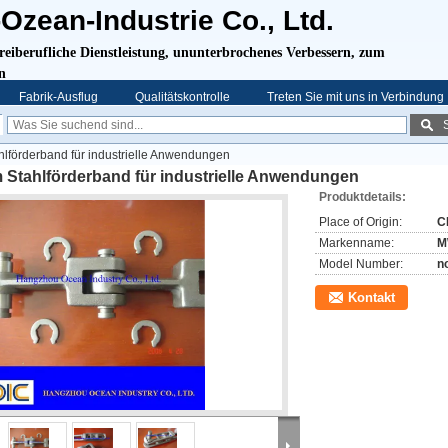
zean-Industrie Co., Ltd.
freiberufliche Dienstleistung,
ununterbrochenes Verbessern, zum
en
Fabrik-Ausflug
Qualitätskontrolle
Treten Sie mit uns in Verbindung
hlförderband für industrielle Anwendungen
 Stahlförderband für industrielle Anwendungen
Produktdetails:
Place of Origin:
C
Markenname:
M
Model Number:
n
Kontakt