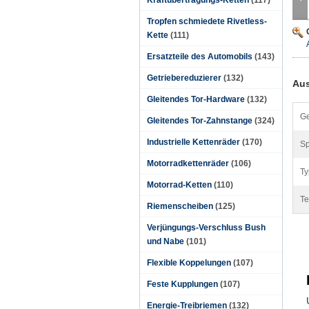
Kraftübertragungs-Ketten
(117)
Tropfen schmiedete Rivetless-
Kette
(111)
Ersatzteile des Automobils
(143)
Getriebereduzierer
(132)
Aus
Gleitendes Tor-Hardware
(132)
Ge
Gleitendes Tor-Zahnstange
(324)
Industrielle Kettenräder
(170)
S
Motorradkettenräder
(106)
Ty
Motorrad-Ketten
(110)
Te
Riemenscheiben
(125)
Verjüngungs-Verschluss Bush
und Nabe
(101)
Flexible Koppelungen
(107)
Feste Kupplungen
(107)
Energie-Treibriemen
(132)