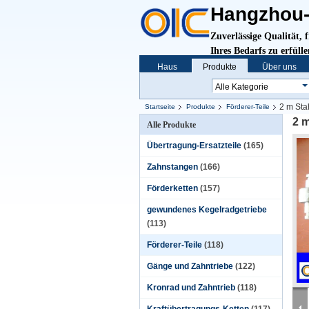
Hangzhou-O
Zuverlässige Qualität, 
Ihres Bedarfs zu erfüll
Haus
Produkte
Über uns
2 m Sta
Startseite
Produkte
Förderer-Teile
2 m
Alle Produkte
Übertragung-Ersatzteile
(165)
Zahnstangen
(166)
Förderketten
(157)
gewundenes Kegelradgetriebe
(113)
Förderer-Teile
(118)
Gänge und Zahntriebe
(122)
Kronrad und Zahntrieb
(118)