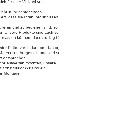
ich für eine Vielzahl von
eicht in Ihr bestehendes
ert, dass sie Ihren Bedürfnissen
allieren und zu bedienen sind, so
nen.Unsere Produkte sind auch so
 verlassen können, dass sie Tag für
nter Kettenverbindungen, Raster,
terialien hergestellt und sind so
rt entsprechen..
ehör aufwerten möchten, unsere
n KonstruktionWir sind ein
her Montage.