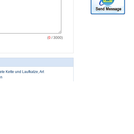
(
0
/ 3000)
e Kette und Laufkatze, Art
en
Art UH-5075-HV, UH-5075-HA
fkatzen-Fördererkomponenten 3
ritt für Schritt fort
Treten Sie mit uns in
Verbindung