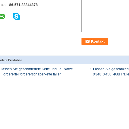
axen:
86-571-88844378
dere Produkte
lassen Sie geschmiedete Kette und Laufkatze
Lassen Sie geschmiedet
Fördererteilfördererschaberkette fallen
X348, X458, 468H fall
Förderer zerteilt Schaber-Kette, Art P142, P142V,
Malerei-Linie Kette, 
P142H, Kette P200
Industrielle freie Lau
bewegen 4 Zoll 6 Zoll Sch
Falten Sie geschmiedete Kette, Art 52 55 57 62 64 74
78
satzteile
Ersatzteile des Automobils
Förderer-Teile