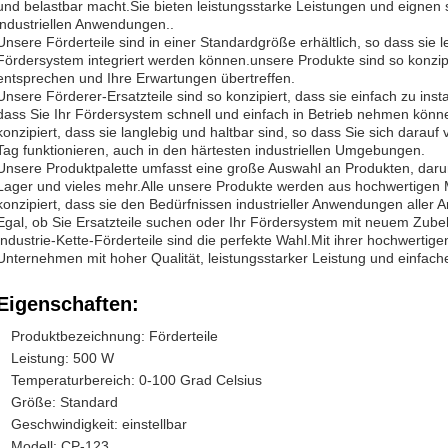
und belastbar macht.Sie bieten leistungsstarke Leistungen und eignen s
industriellen Anwendungen..
Unsere Förderteile sind in einer Standardgröße erhältlich, so dass sie l
Fördersystem integriert werden können.unsere Produkte sind so konzipi
entsprechen und Ihre Erwartungen übertreffen.
Unsere Förderer-Ersatzteile sind so konzipiert, dass sie einfach zu inst
dass Sie Ihr Fördersystem schnell und einfach in Betrieb nehmen kön
konzipiert, dass sie langlebig und haltbar sind, so dass Sie sich darauf
Tag funktionieren, auch in den härtesten industriellen Umgebungen.
Unsere Produktpalette umfasst eine große Auswahl an Produkten, daru
Lager und vieles mehr.Alle unsere Produkte werden aus hochwertigen Ma
konzipiert, dass sie den Bedürfnissen industrieller Anwendungen aller A
Egal, ob Sie Ersatzteile suchen oder Ihr Fördersystem mit neuem Zub
Industrie-Kette-Förderteile sind die perfekte Wahl.Mit ihrer hochwertige
Unternehmen mit hoher Qualität, leistungsstarker Leistung und einfac
Eigenschaften:
Produktbezeichnung: Förderteile
Leistung: 500 W
Temperaturbereich: 0-100 Grad Celsius
Größe: Standard
Geschwindigkeit: einstellbar
Modell: CP-123