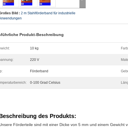
Großes Bild :
2 m Stahlförderband für industrielle
Anwendungen
führliche Produkt-Beschreibung
wicht:
10 kg
Farb
pannung:
220 V
Mate
p:
Förderband
Geb
mperaturbereich:
0-100 Grad Celsius
Län
Beschreibung des Produkts:
Unsere Förderteile sind mit einer Dicke von 5 mm und einem Gewicht vo