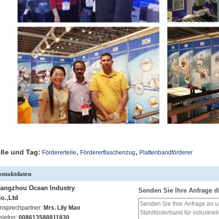
,
,
ße und Tag:
Fördererteile
Fördererflaschenzug
Plattenbandförderer
ntaktdaten
angzhou Ocean Industry
Senden Sie Ihre Anfrage d
o.,Ltd
nsprechpartner:
Mrs. Lily Mao
elefon:
008613588811830