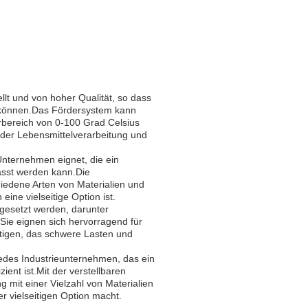
llt und von hoher Qualität, so dass
 können.Das Fördersystem kann
rbereich von 0-100 Grad Celsius
h der Lebensmittelverarbeitung und
Unternehmen eignet, die ein
asst werden kann.Die
hiedene Arten von Materialien und
ine vielseitige Option ist.
gesetzt werden, darunter
ie eignen sich hervorragend für
ötigen, das schwere Lasten und
edes Industrieunternehmen, das ein
ient ist.Mit der verstellbaren
 mit einer Vielzahl von Materialien
r vielseitigen Option macht.