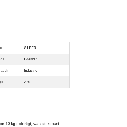
e:
SILBER
rial:
Edelstahl
rauch:
Industrie
ge:
2 m
n 10 kg gefertigt, was sie robust