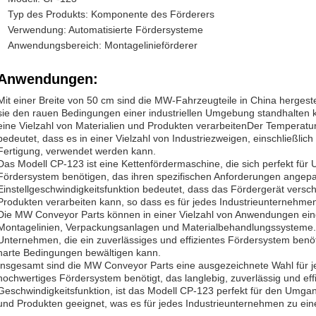
Typ des Produkts: Komponente des Förderers
Verwendung: Automatisierte Fördersysteme
Anwendungsbereich: Montagelinieförderer
Anwendungen:
Mit einer Breite von 50 cm sind die MW-Fahrzeugteile in China hergeste
sie den rauen Bedingungen einer industriellen Umgebung standhalten
eine Vielzahl von Materialien und Produkten verarbeitenDer Temperatu
bedeutet, dass es in einer Vielzahl von Industriezweigen, einschließlic
Fertigung, verwendet werden kann.
Das Modell CP-123 ist eine Kettenfördermaschine, die sich perfekt für 
Fördersystem benötigen, das ihren spezifischen Anforderungen angep
Einstellgeschwindigkeitsfunktion bedeutet, dass das Fördergerät versc
Produkten verarbeiten kann, so dass es für jedes Industrieunternehmen e
Die MW Conveyor Parts können in einer Vielzahl von Anwendungen ein
Montagelinien, Verpackungsanlagen und Materialbehandlungssysteme.S
Unternehmen, die ein zuverlässiges und effizientes Fördersystem ben
harte Bedingungen bewältigen kann.
Insgesamt sind die MW Conveyor Parts eine ausgezeichnete Wahl für j
hochwertiges Fördersystem benötigt, das langlebig, zuverlässig und effiz
Geschwindigkeitsfunktion, ist das Modell CP-123 perfekt für den Umgang
und Produkten geeignet, was es für jedes Industrieunternehmen zu eine