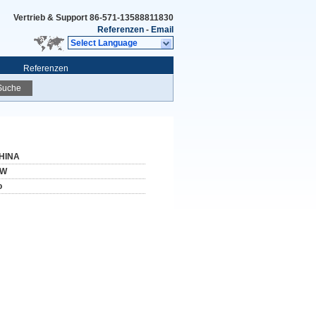
Vertrieb & Support
86-571-13588811830
Referenzen
-
Email
Select Language
Referenzen
Suche
HINA
W
o