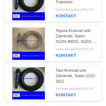
Traktoren
EIN
Verhandlungsfähig MOQ:100 Stück
KONTAKT
ZITAT
Toyota-Kronrad und
SITEMAP
Zahntrieb, Soem
41201-80015, 41201-
39697, 41201-39495
Verhandlungsfähig MOQ:100 Stück
PRIVACY
KONTAKT
POLICY
Tata-Kronrad und
Zahntrieb, Soem 1210,
1612
Verhandlungsfähig MOQ:100 Stück
KONTAKT