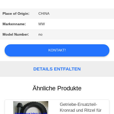
QUALITÄTSKONTROLLE
Place of Origin:
CHINA
Markenname:
MW
TRETEN
Model Number:
no
SIE
MIT
KONTAKT!
UNS
DETAILS ENTFALTEN
IN
VERBINDUNG
Ähnliche Produkte
FORDERN
Getriebe-Ersatzteil-
Kronrad und Ritzel für
SIE