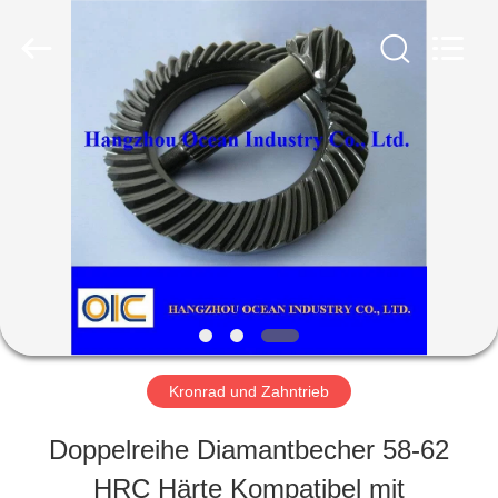
Co.,Ltd.
All
Rights
Reserved.
Developed
by
HAUS
ECER
PRODUKTE
ÜBER
UNS
Kronrad und Zahntrieb
FABRIK-
Doppelreihe Diamantbecher 58-62
AUSFLUG
HRC Härte Kompatibel mit