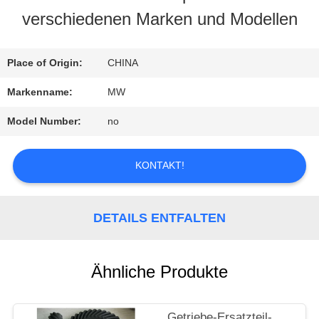
verschiedenen Marken und Modellen
QUALITÄTSKONTROLLE
Place of Origin:
CHINA
TRETEN
Markenname:
MW
SIE
Model Number:
no
MIT
KONTAKT!
UNS
IN
DETAILS ENTFALTEN
VERBINDUNG
Ähnliche Produkte
FORDERN
SIE
Getriebe-Ersatzteil-