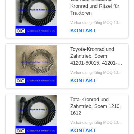
Kronrad und Ritzel für
EIN
Traktoren
ZITAT
Verhandlungsfähig MOQ:100 Stück
KONTAKT
SITEMAP
Toyota-Kronrad und
Zahntrieb, Soem
41201-80015, 41201-
PRIVACY
39697, 41201-39495
Verhandlungsfähig MOQ:100 Stück
POLICY
KONTAKT
Tata-Kronrad und
Zahntrieb, Soem 1210,
1612
Verhandlungsfähig MOQ:100 Stück
KONTAKT