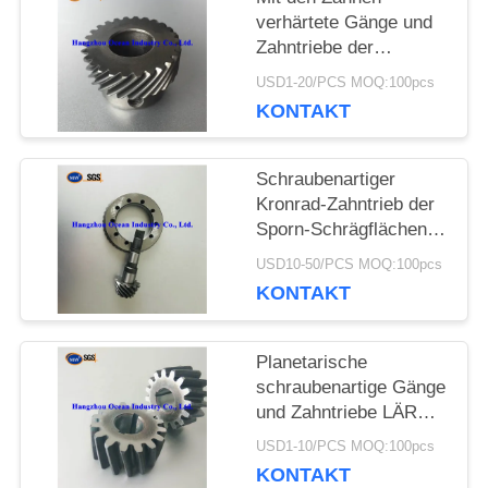
verhärtete Gänge und
EIN
Zahntriebe der
Kohlenstoffstahl-
ZITAT
USD1-20/PCS MOQ:100pcs
Zerstampfungs-1,75
KONTAKT
SITEMAP
Schraubenartiger
Kronrad-Zahntrieb der
Sporn-Schrägflächen-
PRIVACY
JIS der Klassen-0
USD10-50/PCS MOQ:100pcs
POLICY
KONTAKT
Planetarische
schraubenartige Gänge
und Zahntriebe LÄRM
Klassen-4
USD1-10/PCS MOQ:100pcs
KONTAKT