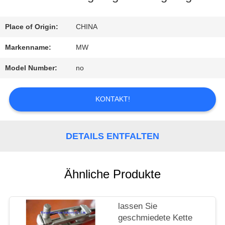
QUALITÄTSKONTROLLE
Place of Origin:
CHINA
Markenname:
MW
TRETEN
Model Number:
no
SIE
MIT
KONTAKT!
UNS
DETAILS ENTFALTEN
IN
VERBINDUNG
Ähnliche Produkte
FORDERN
lassen Sie
geschmiedete Kette
SIE