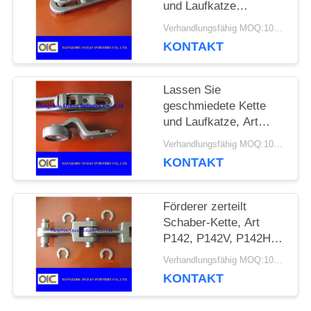
und Laufkatze
Fördererteilfördererschaberk
EIN
Verhandlungsfähig MOQ:100m
fallen
KONTAKT
ZITAT
Lassen Sie
SITEMAP
geschmiedete Kette
und Laufkatze, Art
X348, X458, 468H
Verhandlungsfähig MOQ:100m
PRIVACY
fallen
KONTAKT
POLICY
Förderer zerteilt
Schaber-Kette, Art
P142, P142V, P142H,
Kette P200
Verhandlungsfähig MOQ:1000M
KONTAKT