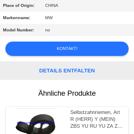
Place of Origin:
CHINA
QUALITÄTSKONTROLLE
Markenname:
MW
Model Number:
no
TRETEN
SIE
KONTAKT!
MIT
UNS
DETAILS ENTFALTEN
IN
Ähnliche Produkte
VERBINDUNG
Selbstzahnriemen, Art
FORDERN
R (HERR) Y (MEIN)
ZBS YU RU YU ZA ZB
SIE
ZC ZD ZAS RHD SHX