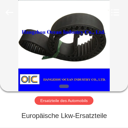
Co.,Ltd.
All
Rights
Reserved.
Developed
by
HAUS
ECER
PRODUKTE
ÜBER
UNS
Ersatzteile des Automobils
FABRIK-
Europäische Lkw-Ersatzteile
AUSFLUG