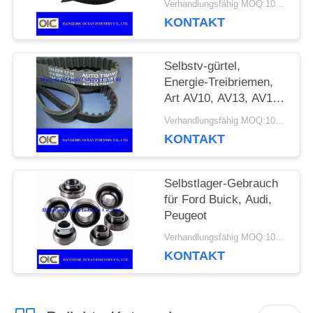
Verhandlungsfähig MOQ:100 Stück
SRP S8M
KONTAKT
EIN
ZITAT
Selbstv-gürtel,
Energie-Treibriemen,
Art AV10, AV13, AV15,
SITEMAP
AV17, AV20, 2AV10,
Verhandlungsfähig MOQ:100 Stück
2AV13, 2AV15
KONTAKT
PRIVACY
Selbstlager-Gebrauch
POLICY
für Ford Buick, Audi,
Peugeot
Verhandlungsfähig MOQ:100 Stück
KONTAKT